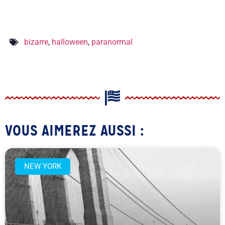
bizarre
,
halloween
,
paranormal
VOUS AIMEREZ AUSSI :
NEW YORK