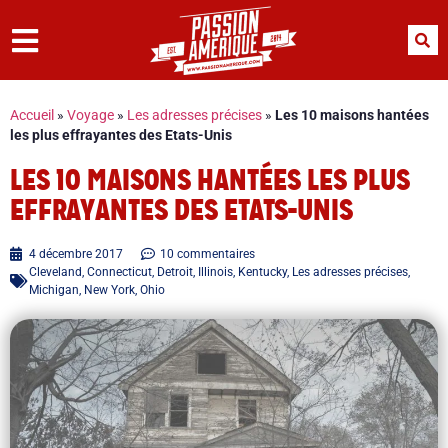
Accueil
»
Voyage
»
Les adresses précises
»
Les 10 maisons hantées
les plus effrayantes des Etats-Unis
LES 10 MAISONS HANTÉES LES PLUS
EFFRAYANTES DES ETATS-UNIS
4 décembre 2017
10 commentaires
Cleveland
,
Connecticut
,
Detroit
,
Illinois
,
Kentucky
,
Les adresses précises
,
Michigan
,
New York
,
Ohio