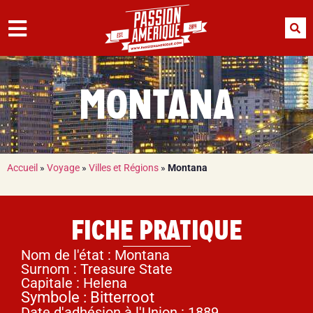
MONTANA
Accueil
»
Voyage
»
Villes et Régions
»
Montana
FICHE PRATIQUE
Nom de l'état : Montana
Surnom : Treasure State
Capitale : Helena
Symbole : Bitterroot
Date d'adhésion à l'Union : 1889