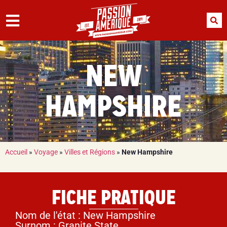
NEW
HAMPSHIRE
Accueil
»
Voyage
»
Villes et Régions
»
New Hampshire
FICHE PRATIQUE
Nom de l'état : New Hampshire
Surnom : Granite State