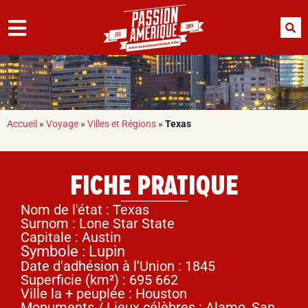
Accueil
»
Voyage
»
Villes et Régions
»
Texas
FICHE PRATIQUE
Nom de l'état : Texas
Surnom : Lone Star State
Capitale : Austin
Symbole : Lupin
Date d'adhésion à l'Union : 1845
Superficie (km²) : 695 662
Ville la + peuplée : Houston
Monuments / Lieux célèbres : Alamo, San