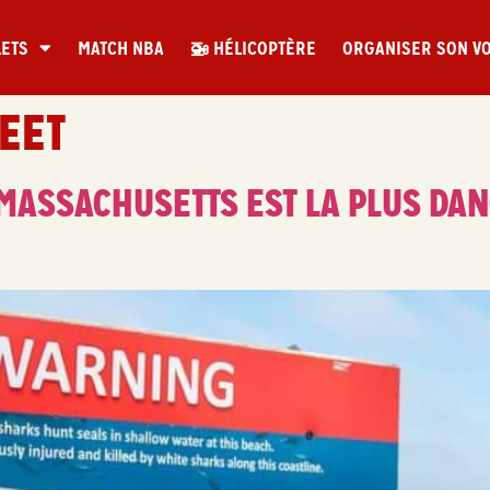
LETS
MATCH NBA
🚁 HÉLICOPTÈRE
ORGANISER SON V
EET
U MASSACHUSETTS EST LA PLUS DA