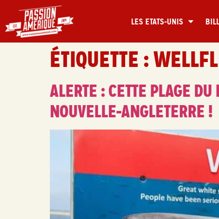
LES ETATS-UNIS
BIL
ÉTIQUETTE :
WELLFL
ALERTE : CETTE PLAGE D
NOUVELLE-ANGLETERRE !