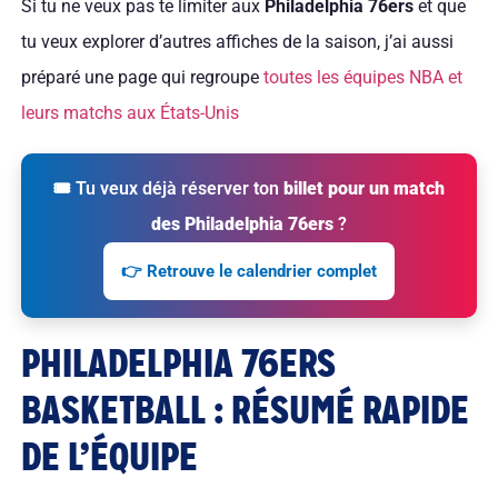
Si tu ne veux pas te limiter aux
Philadelphia 76ers
et que
tu veux explorer d’autres affiches de la saison, j’ai aussi
préparé une page qui regroupe
toutes les équipes NBA et
leurs matchs aux États-Unis
🎟 Tu veux déjà réserver ton
billet pour un match
des Philadelphia 76ers
?
👉 Retrouve le calendrier complet
PHILADELPHIA 76ERS
BASKETBALL : RÉSUMÉ RAPIDE
DE L’ÉQUIPE