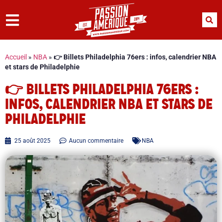
Accueil
»
NBA
»
👉 Billets Philadelphia 76ers : infos, calendrier NBA
et stars de Philadelphie
👉 BILLETS PHILADELPHIA 76ERS :
INFOS, CALENDRIER NBA ET STARS DE
PHILADELPHIE
25 août 2025
Aucun commentaire
NBA