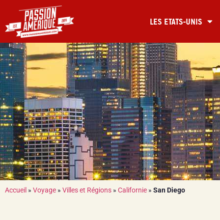
LES ETATS-UNIS
Accueil
»
Voyage
»
Villes et Régions
»
Californie
»
San Diego