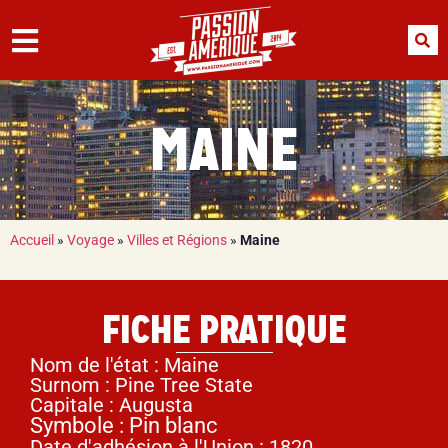
MAINE
Accueil
»
Voyage
»
Villes et Régions
»
Maine
FICHE PRATIQUE
Nom de l'état : Maine
Surnom : Pine Tree State
Capitale : Augusta
Symbole : Pin blanc
Date d'adhésion à l'Union : 1820