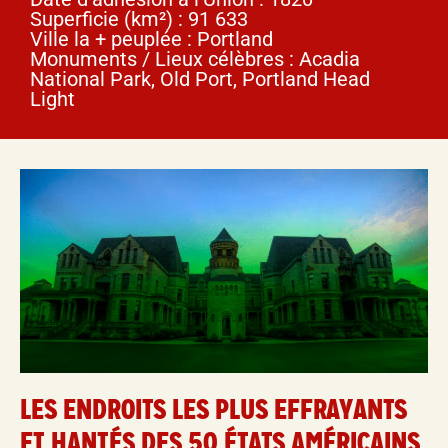
Superficie (km²) : 91 633
Ville la + peuplée : Portland
Monuments / Lieux célèbres : Acadia
National Park, Old Port, Portland Head
Light
LES ENDROITS LES PLUS EFFRAYANTS
ET HANTÉS DES 50 ÉTATS AMÉRICAINS