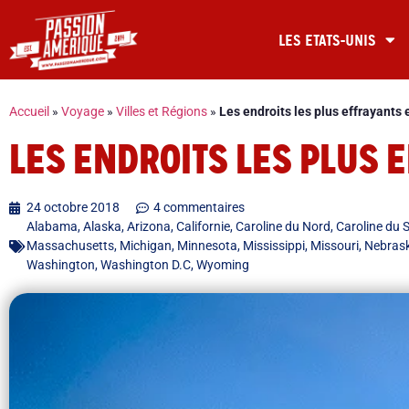
LES ETATS-UNIS
Accueil
»
Voyage
»
Villes et Régions
»
Les endroits les plus effrayants
LES ENDROITS LES PLUS 
24 octobre 2018
4 commentaires
Alabama
,
Alaska
,
Arizona
,
Californie
,
Caroline du Nord
,
Caroline du 
Massachusetts
,
Michigan
,
Minnesota
,
Mississippi
,
Missouri
,
Nebras
Washington
,
Washington D.C
,
Wyoming