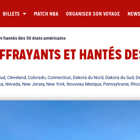
BILLETS
MATCH NBA
ORGANISER SON VOYAGE
NEW
 et hantés des 50 états américains
EFFRAYANTS ET HANTÉS DE
Sud
,
Cleveland
,
Colorado
,
Connecticut
,
Dakota du Nord
,
Dakota du Sud
,
D
ka
,
Nevada
,
New Jersey
,
New York
,
Nouveau Mexique
,
Pennsylvanie
,
Rhod