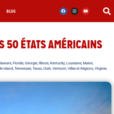
S
BLOG
S 50 ÉTATS AMÉRICAINS
elaware
,
Floride
,
Georgie
,
Illinois
,
Kentucky
,
Louisiane
,
Maine
,
e Island
,
Tennessee
,
Texas
,
Utah
,
Vermont
,
Villes et Régions
,
Virginie
,