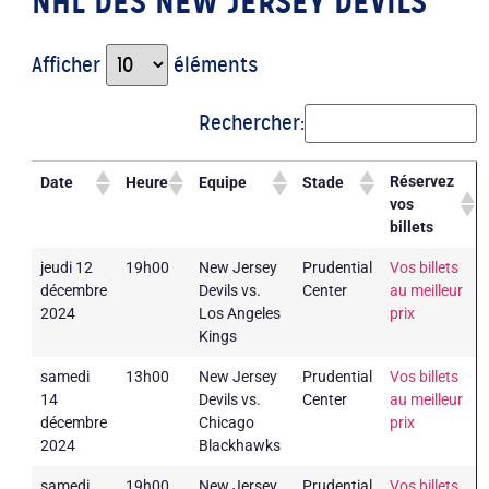
NHL DES NEW JERSEY DEVILS
Afficher
éléments
Rechercher:
Réservez
Date
Heure
Equipe
Stade
vos
billets
jeudi 12
19h00
New Jersey
Prudential
Vos billets
décembre
Devils vs.
Center
au meilleur
2024
Los Angeles
prix
Kings
samedi
13h00
New Jersey
Prudential
Vos billets
14
Devils vs.
Center
au meilleur
décembre
Chicago
prix
2024
Blackhawks
samedi
19h00
New Jersey
Prudential
Vos billets