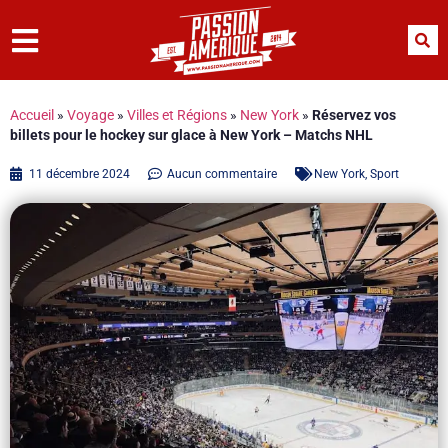
Accueil
»
Voyage
»
Villes et Régions
»
New York
»
Réservez vos
billets pour le hockey sur glace à New York – Matchs NHL
11 décembre 2024
Aucun commentaire
New York
,
Sport