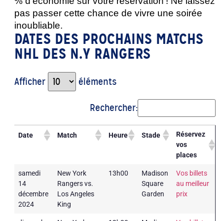
% d’économie sur votre réservation ! Ne laissez 
pas passer cette chance de vivre une soirée 
inoubliable.
DATES DES PROCHAINS MATCHS
NHL DES N.Y RANGERS
Afficher
éléments
Rechercher:
Réservez
Date
Match
Heure
Stade
vos
places
samedi
New York
13h00
Madison
Vos billets
14
Rangers vs.
Square
au meilleur
décembre
Los Angeles
Garden
prix
2024
King