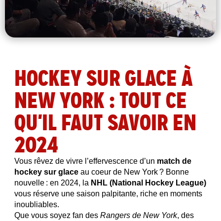
HOCKEY SUR GLACE À
NEW YORK : TOUT CE
QU'IL FAUT SAVOIR EN
2024
Vous rêvez de vivre l’effervescence d’un 
match de 
hockey sur glace
 au coeur de New York ? Bonne 
nouvelle : en 2024, la 
NHL (National Hockey League)
vous réserve une saison palpitante, riche en moments 
inoubliables. 
Que vous soyez fan des 
Rangers de New York
, des 