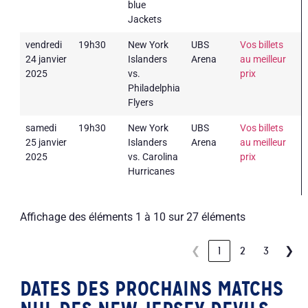
blue
Jackets
vendredi
19h30
New York
UBS
Vos billets
24 janvier
Islanders
Arena
au meilleur
2025
vs.
prix
Philadelphia
Flyers
samedi
19h30
New York
UBS
Vos billets
25 janvier
Islanders
Arena
au meilleur
2025
vs. Carolina
prix
Hurricanes
Affichage des éléments 1 à 10 sur 27 éléments
❮
1
2
3
❯
DATES DES PROCHAINS MATCHS