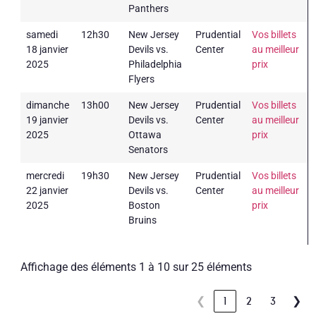
Panthers
samedi
12h30
New Jersey
Prudential
Vos billets
18 janvier
Devils vs.
Center
au meilleur
2025
Philadelphia
prix
Flyers
dimanche
13h00
New Jersey
Prudential
Vos billets
19 janvier
Devils vs.
Center
au meilleur
2025
Ottawa
prix
Senators
mercredi
19h30
New Jersey
Prudential
Vos billets
22 janvier
Devils vs.
Center
au meilleur
2025
Boston
prix
Bruins
Affichage des éléments 1 à 10 sur 25 éléments
❮
1
2
3
❯