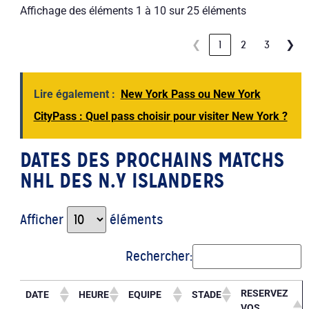
Affichage des éléments 1 à 10 sur 25 éléments
❮
1
2
3
❯
Lire également :
New York Pass ou New York
CityPass : Quel pass choisir pour visiter New York ?
DATES DES PROCHAINS MATCHS
NHL DES N.Y ISLANDERS
Afficher
éléments
Rechercher:
RESERVEZ
DATE
HEURE
EQUIPE
STADE
VOS