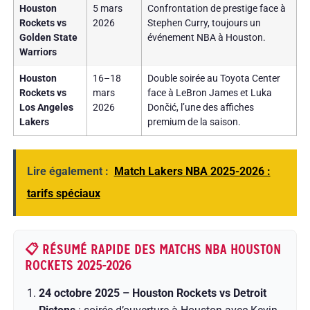
Houston
5 mars
Confrontation de prestige face à
Rockets vs
2026
Stephen Curry, toujours un
Golden State
événement NBA à Houston.
Warriors
Houston
16–18
Double soirée au Toyota Center
Rockets vs
mars
face à LeBron James et Luka
Los Angeles
2026
Dončić, l’une des affiches
Lakers
premium de la saison.
Lire également :
Match Lakers NBA 2025-2026 :
tarifs spéciaux
📋 RÉSUMÉ RAPIDE DES MATCHS NBA HOUSTON
ROCKETS 2025-2026
24 octobre 2025 – Houston Rockets vs Detroit