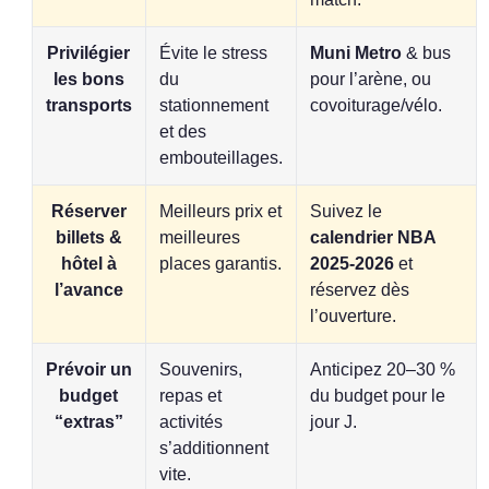
Privilégier
Évite le stress
Muni Metro
& bus
les bons
du
pour l’arène, ou
transports
stationnement
covoiturage/vélo.
et des
embouteillages.
Réserver
Meilleurs prix et
Suivez le
billets &
meilleures
calendrier NBA
hôtel à
places garantis.
2025-2026
et
l’avance
réservez dès
l’ouverture.
Prévoir un
Souvenirs,
Anticipez 20–30 %
budget
repas et
du budget pour le
“extras”
activités
jour J.
s’additionnent
vite.