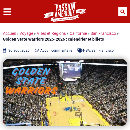
Accueil
»
Voyage
»
Villes et Régions
»
Californie
»
San Francisco
»
Golden State Warriors 2025-2026 : calendrier et billets
30 août 2025
Aucun commentaire
NBA
,
San Francisco