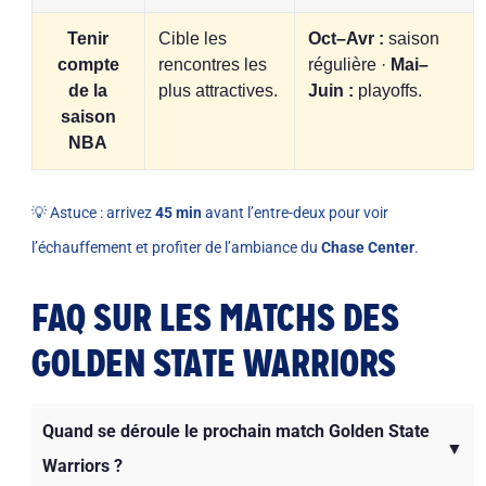
Tenir
Cible les
Oct–Avr :
saison
compte
rencontres les
régulière ·
Mai–
de la
plus attractives.
Juin :
playoffs.
saison
NBA
💡 Astuce : arrivez
45 min
avant l’entre-deux pour voir
l’échauffement et profiter de l’ambiance du
Chase Center
.
FAQ SUR LES MATCHS DES
GOLDEN STATE WARRIORS
Quand se déroule le prochain match Golden State
▼
Warriors ?