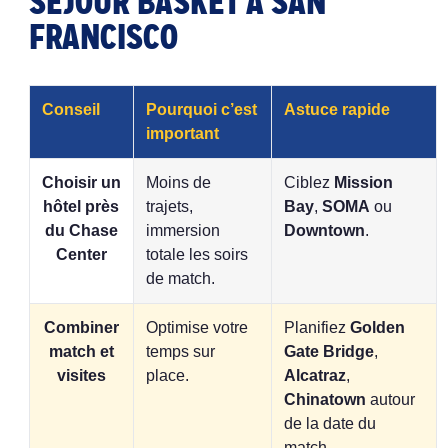
SÉJOUR BASKET À SAN
FRANCISCO
Conseil
Pourquoi c’est
Astuce rapide
important
Choisir un
Moins de
Ciblez
Mission
hôtel près
trajets,
Bay
,
SOMA
ou
du Chase
immersion
Downtown
.
Center
totale les soirs
de match.
Combiner
Optimise votre
Planifiez
Golden
match et
temps sur
Gate Bridge
,
visites
place.
Alcatraz
,
Chinatown
autour
de la date du
match.