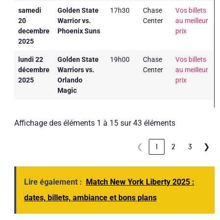
samedi
Golden State
17h30
Chase
Vos billets
20
Warrior vs.
Center
au meilleur
decembre
Phoenix Suns
prix
2025
lundi 22
Golden State
19h00
Chase
Vos billets
décembre
Warriors vs.
Center
au meilleur
2025
Orlando
prix
Magic
Affichage des éléments 1 à 15 sur 43 éléments
❮
1
2
3
❯
Lire également :
Match New York Liberty 2025 :
dates, billets, ambiance et bons plans