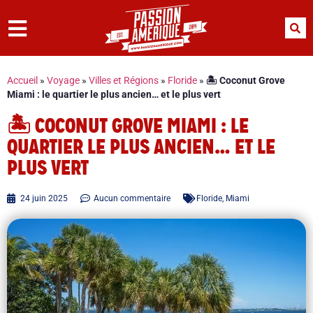
Accueil
»
Voyage
»
Villes et Régions
»
Floride
»
🏝️ Coconut Grove
Miami : le quartier le plus ancien… et le plus vert
🏝️ COCONUT GROVE MIAMI : LE
QUARTIER LE PLUS ANCIEN… ET LE
PLUS VERT
24 juin 2025
Aucun commentaire
Floride
,
Miami