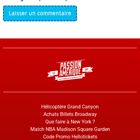
Hélicoptère Grand Canyon
Achats Billets Broadway
Que faire à New York ?
Match NBA Madison Square Garden
Code Promo Hellotickets