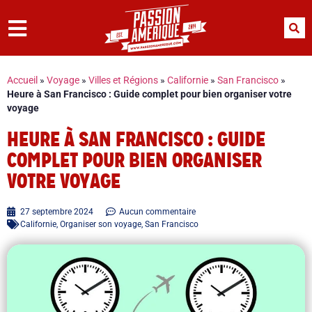
Accueil
»
Voyage
»
Villes et Régions
»
Californie
»
San Francisco
»
Heure à San Francisco : Guide complet pour bien organiser votre
voyage
HEURE À SAN FRANCISCO : GUIDE
COMPLET POUR BIEN ORGANISER
VOTRE VOYAGE
27 septembre 2024
Aucun commentaire
Californie
,
Organiser son voyage
,
San Francisco