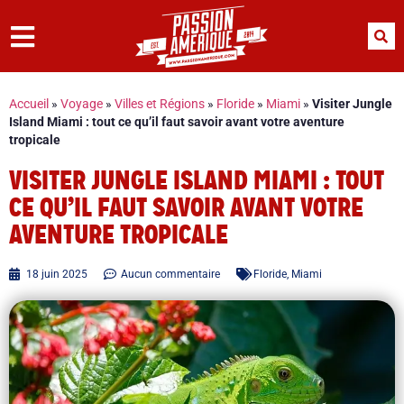
Accueil
»
Voyage
»
Villes et Régions
»
Floride
»
Miami
»
Visiter Jungle
Island Miami : tout ce qu’il faut savoir avant votre aventure
tropicale
VISITER JUNGLE ISLAND MIAMI : TOUT
CE QU’IL FAUT SAVOIR AVANT VOTRE
AVENTURE TROPICALE
18 juin 2025
Aucun commentaire
Floride
,
Miami