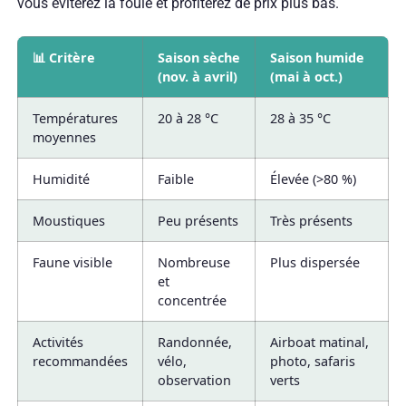
vous éviterez la foule et profiterez de prix plus bas.
📊 Critère
Saison sèche
Saison humide
(nov. à avril)
(mai à oct.)
Températures
20 à 28 °C
28 à 35 °C
moyennes
Humidité
Faible
Élevée (>80 %)
Moustiques
Peu présents
Très présents
Faune visible
Nombreuse
Plus dispersée
et
concentrée
Activités
Randonnée,
Airboat matinal,
recommandées
vélo,
photo, safaris
observation
verts