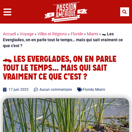
Accueil
»
Voyage
»
Villes et Régions
»
Floride
»
Miami
»
🐊 Les
Everglades, on en parle tout le temps… mais qui sait vraiment ce
que c’est ?
🐊 LES EVERGLADES, ON EN PARLE
TOUT LE TEMPS… MAIS QUI SAIT
VRAIMENT CE QUE C’EST ?
17 juin 2025
Aucun commentaire
Floride
,
Miami