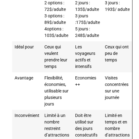
2 options :
2 jours :
3 jours :
72$/adulte
135$/adulte
193$/ adulte
3 options :
3 jours
89$/adulte
:175$/adulte
4options :
5 jours :
103$/adulte
248$/adulte
Idéal pour
Ceux qui
Les
Ceux qui ont
veulent
voyageurs
peu de
prendre leur
actifs et
temps
temps
intensifs
Avantage
Flexibilité,
Economies
Visites
économies,
++
concentrées
utilisable sur
sur une
plusieurs
journée
jours
Inconvénient
Limité à un
Doit être
Limité en
nombre
utilisé sur
temps et en
restreint
des jours
nombre
d’attractions
consécutifs
d’attractions