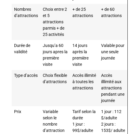
Nombres
Choix entre 2
+ de 25
+ de 60
d’attractions
et 5
attractions
attractions
attractions
parmis + de
25 activités
Durée de
Jusqu’a 60
14 jours
Valable pour
validité
jours apres la
après la
une seule
première
première
journée
visite
visite
Type d’accès
Choix flexible
Accès illimité
Accès
d’attractions
à toutes les
illlimité aux
attractions
attractions
pendant une
journée
Prix
Variable
Tarif selon la
1 jour : 112
selon le
durée
$/adulte
nombre
1 jour :
2 jours :
d’attraction
99$/adulte
153$/ adulte