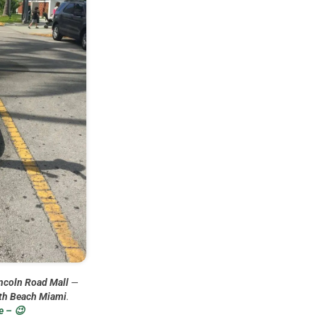
ncoln Road Mall
—
th Beach Miami
.
e – 😉