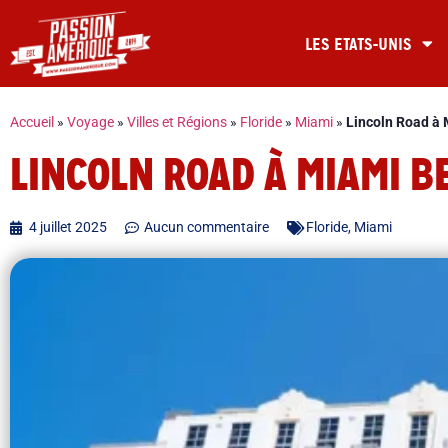
LES ETATS-UNIS
Accueil
»
Voyage
»
Villes et Régions
»
Floride
»
Miami
»
Lincoln Road à 
LINCOLN ROAD À MIAMI B
4 juillet 2025
Aucun commentaire
Floride
,
Miami