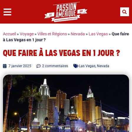
Accueil
»
Voyage
»
Villes et Régions
»
Nevada
»
Las Vegas
»
Que faire
à Las Vegas en 1 jour ?
QUE FAIRE À LAS VEGAS EN 1 JOUR ?
7 janvier 2025
2 commentaires
Las Vegas
,
Nevada