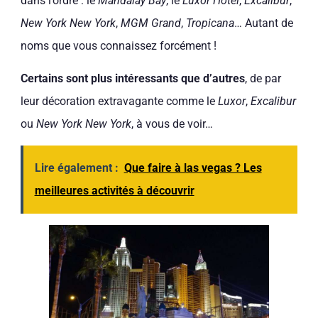
dans l’ordre : le
Mandalay Bay
, le
Luxor Hotel
,
Excalibur
,
New York New York
,
MGM Grand
,
Tropicana
… Autant de
noms que vous connaissez forcément !
Certains sont plus intéressants que d’autres
, de par
leur décoration extravagante comme le
Luxor
,
Excalibur
ou
New York New York
, à vous de voir…
Lire également :
Que faire à las vegas ? Les
meilleures activités à découvrir