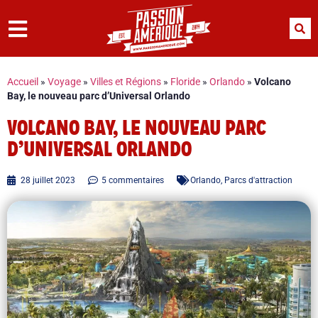
Accueil
»
Voyage
»
Villes et Régions
»
Floride
»
Orlando
»
Volcano
Bay, le nouveau parc d’Universal Orlando
VOLCANO BAY, LE NOUVEAU PARC
D’UNIVERSAL ORLANDO
28 juillet 2023
5 commentaires
Orlando
,
Parcs d'attraction