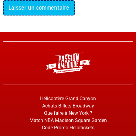
Hélicoptère Grand Canyon
Achats Billets Broadway
Que faire à New York ?
Match NBA Madison Square Garden
Code Promo Hellotickets