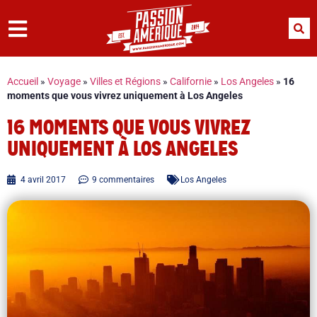
Accueil
»
Voyage
»
Villes et Régions
»
Californie
»
Los Angeles
»
16
moments que vous vivrez uniquement à Los Angeles
16 MOMENTS QUE VOUS VIVREZ
UNIQUEMENT À LOS ANGELES
4 avril 2017
9 commentaires
Los Angeles