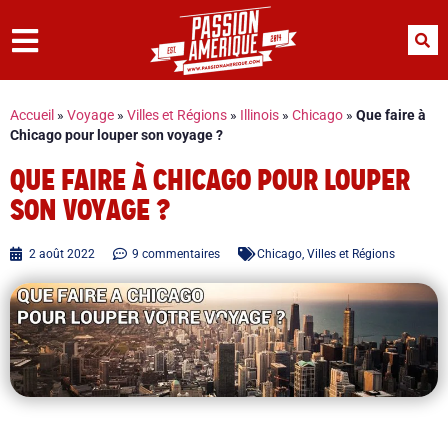
Accueil
»
Voyage
»
Villes et Régions
»
Illinois
»
Chicago
»
Que faire à
Chicago pour louper son voyage ?
QUE FAIRE À CHICAGO POUR LOUPER
SON VOYAGE ?
2 août 2022
9 commentaires
Chicago
,
Villes et Régions