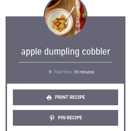
apple dumpling cobbler
Total Time:
35 minutes
PRINT RECIPE
PIN RECIPE