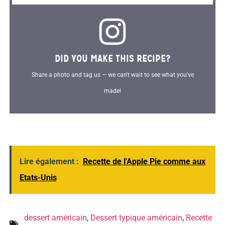
DID YOU MAKE THIS RECIPE?
Share a photo and tag us — we can't wait to see what you've
made!
Lire également :
Recette de l'Apple Pie comme aux
Etats-Unis
dessert américain
,
Dessert typique américain
,
Recette