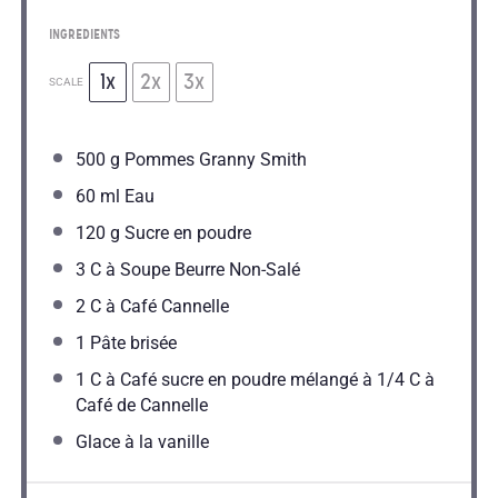
INGREDIENTS
1x
2x
3x
SCALE
500 g
Pommes Granny Smith
60
ml Eau
120 g
Sucre en poudre
3
C à Soupe Beurre Non-Salé
2
C à Café Cannelle
1
Pâte brisée
1
C à Café sucre en poudre mélangé à 1/4 C à
Café de Cannelle
Glace à la vanille