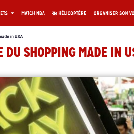
LETS
MATCH NBA
🚁 HÉLICOPTÈRE
ORGANISER SON V
 made in USA
IE DU SHOPPING MADE IN U