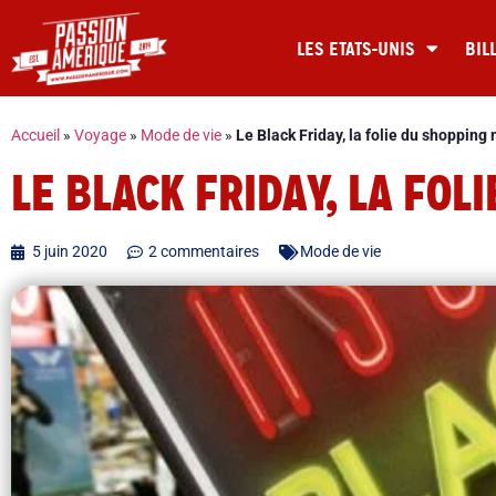
LES ETATS-UNIS
BIL
Accueil
»
Voyage
»
Mode de vie
»
Le Black Friday, la folie du shopping
LE BLACK FRIDAY, LA FOL
5 juin 2020
2 commentaires
Mode de vie