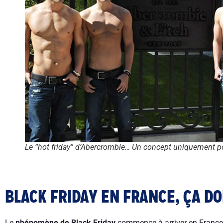
Le “hot friday” d’Abercrombie… Un concept uniquement p
BLACK FRIDAY EN FRANCE, ÇA D
Le
phénomène de Black Friday
commence à arriver en France, 