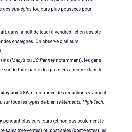
ée des
stratégies
toujours plus poussées pour
nuit
, dans la nuit de jeudi à vendredi, et on assiste
andes enseignes. On observe d’ailleurs
SA…
sins (
Macy’s
ou
JC Penney
notamment), les gens
sûr de faire partie des premiers à rentrer dans le
riday aux USA
, et on trouve des réductions vraiment
 sur tous les types de bien (
Vêtements, High-Tech,
y
pendant plusieurs jours (et non pas seulement le
e-sales (pré-ventes) ou post-sales (post-ventes) les