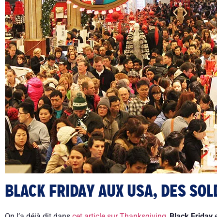
BLACK FRIDAY AUX USA, DES SOL
On l’a déjà dit dans
cet article sur Thanksgiving
,
Black Friday
e